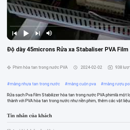
Độ dày 45microns Rửa xa Stabaliser PVA Film
Phim hòa tan trong nước PVA
2024-02-02
938 lượ
#
màng nhựa tan trong nước
#
màng cuộn pva
#
màng rượu pol
Rửa sạch Pva Film Stabilizer hòa tan trong nước PVA phimlà một l
thành với PVA hòa tan trong nước như nền phim, thêm các vật liệu p
Tin nhắn của khách