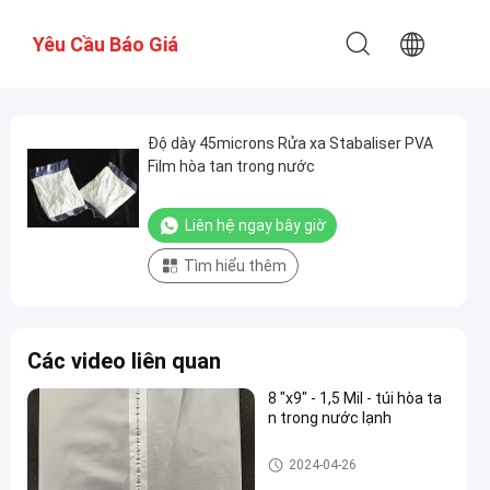
Yêu Cầu Báo Giá
Độ dày 45microns Rửa xa Stabaliser PVA
Film hòa tan trong nước
Liên hệ ngay bây giờ
Tìm hiểu thêm
Các video liên quan
8 "x9" - 1,5 Mil - túi hòa ta
n trong nước lạnh
Phim hòa tan trong nước PVA
2024-04-26