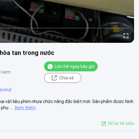
 hòa tan trong nước
Liên hệ ngay bây giờ
t xem
Chia sẻ
yvinyl
oại vật liệu phim nhựa chức năng đặc biệt mới. Sản phẩm được hình
hụ ....
Xem thêm
Để lại lời nhắn