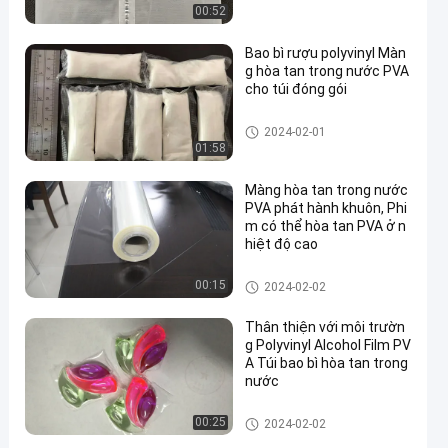
00:52
Bao bì rượu polyvinyl Màn
g hòa tan trong nước PVA
cho túi đóng gói
Phim hòa tan trong nước PVA
2024-02-01
01:58
Màng hòa tan trong nước
PVA phát hành khuôn, Phi
m có thể hòa tan PVA ở n
hiệt độ cao
Phim hòa tan trong nước PVA
00:15
2024-02-02
Thân thiện với môi trườn
g Polyvinyl Alcohol Film PV
A Túi bao bì hòa tan trong
nước
Phim hòa tan trong nước PVA
00:25
2024-02-02