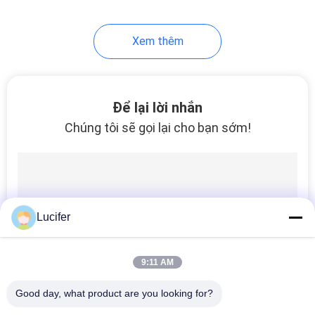
8
Xem thêm
Túi mua sắm phân
hủy sinh học
Để lại lời nhắn
Chúng tôi sẽ gọi lại cho bạn sớm!
12
Túi phân hủy sinh
Lucifer
học
9:11 AM
Good day, what product are you looking for?