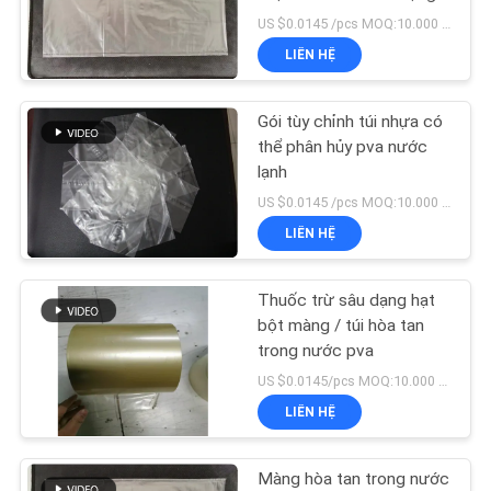
CẦU
Bột rắn
US $0.0145 /pcs MOQ:10.000 chiếc
ĐẶT
LIÊN HỆ
GIÁ
72
Túi giặt hòa tan
Gói tùy chỉnh túi nhựa có
SƠ
thể phân hủy pva nước
trong nước
lạnh
ĐỒ
US $0.0145 /pcs MOQ:10.000 chiếc
TRANG
LIÊN HỆ
WEB
Thuốc trừ sâu dạng hạt
33
PRIVACY
bột màng / túi hòa tan
Vải không dệt hòa
trong nước pva
POLICY
US $0.0145/pcs MOQ:10.000 cái
tan trong nước
LIÊN HỆ
Màng hòa tan trong nước