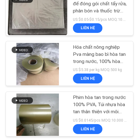
để đóng gói chất tẩy rửa,
phân bón và thuốc trừ
6
sâu
US $0.05-$0.15/pcs MOQ:10.000 cái
Hạt giống hòa tan
LIÊN HỆ
trong nước PVA
Hóa chất nông nghiệp
Pva màng bao bì hòa tan
trong nước, 100% hòa
tan trong nước không
US $5.38 per kg MOQ:500 kg
chứa tinh bột
LIÊN HỆ
15
Màng nhựa phân
Phim hòa tan trong nước
100% PVA, Túi nhựa hòa
hủy sinh học
tan thân thiện với môi
trường
US $0.0145/pcs MOQ:10.000 cái
LIÊN HỆ