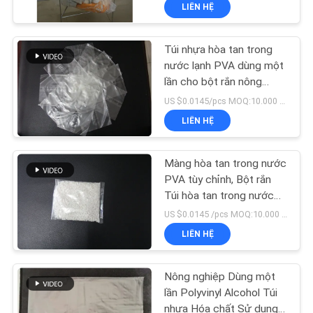
LIÊN HỆ
QUAN
NHÀ
Túi nhựa hòa tan trong
MÁY
15
nước lạnh PVA dùng một
lần cho bột rắn nông
Phim hòa tan trong
nghiệp
KIỂM
US $0.0145/pcs MOQ:10.000 chiếc
nước cho thêu
LIÊN HỆ
SOÁT
CHẤT
Màng hòa tan trong nước
LƯỢNG
PVA tùy chỉnh, Bột rắn
Túi hòa tan trong nước
34
dùng một lần
US $0.0145 /pcs MOQ:10.000 chiếc
TIN
Túi hòa tan trong
LIÊN HỆ
TỨC
nước PVA
Nông nghiệp Dùng một
YÊU
lần Polyvinyl Alcohol Túi
nhựa Hóa chất Sử dụng