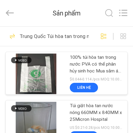
-
2026
Changzhou
Sản phẩm
Greencradleland
Macromolecule
Materials
Co.,
Ltd..
NHÀ
38
All
Trung Quốc Túi hòa tan trong nước PVA
Rights
Reserved.
Phim hòa tan trong
SẢN
nước PVA
100% túi hòa tan trong
PHẨM
nước PVA có thể phân
hủy sinh học Mua sắm áo
VỀ
phông Logo in tùy chỉnh
$0.044-0.114 /pcs MOQ:10.000 chiếc
CHÚNG
LIÊN HỆ
73
TÔI
Phim phát hành hòa
Túi giặt hòa tan nước
nóng 660MM x 840MM x
CHUYẾN
tan trong nước
25Micron Hospital
THAM
US $0.21-0.28/pcs MOQ:10.000 chiếc