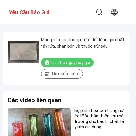
Yêu Cầu Báo Giá
Màng hòa tan trong nước để đóng gói chất
tẩy rửa, phân bón và thuốc trừ sâu
Liên hệ ngay bây giờ
Tìm hiểu thêm
Các video liên quan
Bộ phim hòa tan trong nư
ớc PVA thân thiện với môi
trường cho bao bì chất tẩ
y rửa gia dụng