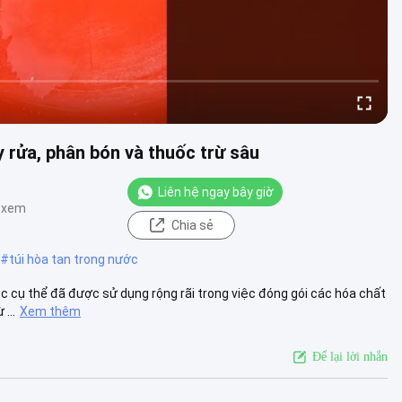
 rửa, phân bón và thuốc trừ sâu
Liên hệ ngay bây giờ
t xem
Chia sẻ
#
túi hòa tan trong nước
c cụ thể đã được sử dụng rộng rãi trong việc đóng gói các hóa chất
...
Xem thêm
Để lại lời nhắn