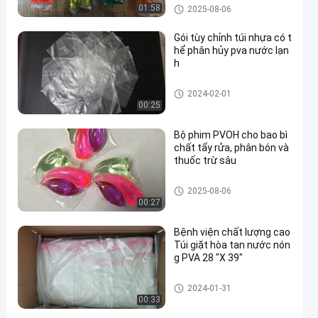
Túi hòa tan trong nước PVA
01:58
2025-08-06
Gói tùy chỉnh túi nhựa có t
hể phân hủy pva nước lạn
h
Túi hòa tan trong nước PVA
2024-02-01
00:25
Bộ phim PVOH cho bao bì
chất tẩy rửa, phân bón và
thuốc trừ sâu
Túi hòa tan trong nước PVA
2025-08-06
00:27
Bệnh viện chất lượng cao
Túi giặt hòa tan nước nón
g PVA 28 "X 39"
Túi hòa tan trong nước PVA
2024-01-31
00:33