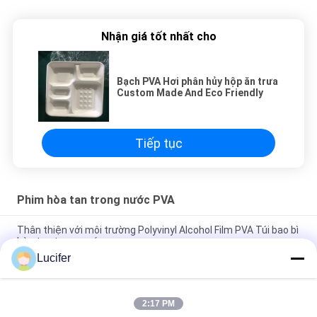
Nhận giá tốt nhất cho
Bạch PVA Hơi phân hủy hộp ăn trưa
Custom Made And Eco Friendly
Tiếp tục
Phim hòa tan trong nước PVA
Thân thiện với môi trường Polyvinyl Alcohol Film PVA Túi bao bì
hòa tan trong nước
Lucifer
Màng hòa tan trong nước lạnh bền, cuộn màng PVA có độ dày
25-80 Micron
2:17 PM
Bao bì rượu polyvinyl Màng hòa tan trong nước PVA cho túi