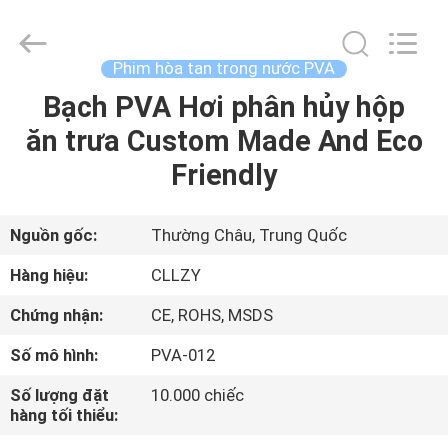
-
2026
Changzhou
Greencradleland
Macromolecule
Phim hòa tan trong nước PVA
Materials
Co.,
Ltd..
Bạch PVA Hơi phân hủy hộp
NHÀ
All
Rights
ăn trưa Custom Made And Eco
Reserved.
SẢN
Friendly
PHẨM
Nguồn gốc:
Thường Châu, Trung Quốc
VỀ
Hàng hiệu:
CLLZY
CHÚNG
Chứng nhận:
CE, ROHS, MSDS
TÔI
Số mô hình:
PVA-012
CHUYẾN
Số lượng đặt
10.000 chiếc
hàng tối thiểu:
THAM