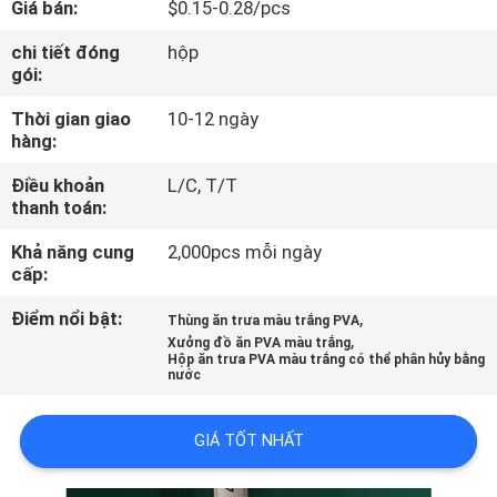
Giá bán:
$0.15-0.28/pcs
QUAN
NHÀ
chi tiết đóng
hộp
gói:
MÁY
Thời gian giao
10-12 ngày
hàng:
KIỂM
Điều khoản
L/C, T/T
SOÁT
thanh toán:
CHẤT
Khả năng cung
2,000pcs mỗi ngày
LƯỢNG
cấp:
Điểm nổi bật:
,
Thùng ăn trưa màu trắng PVA
,
TIN
Xưởng đồ ăn PVA màu trắng
Hộp ăn trưa PVA màu trắng có thể phân hủy bằng
nước
TỨC
GIÁ TỐT NHẤT
YÊU