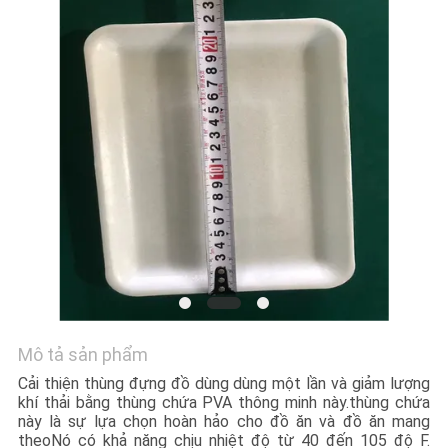
CẦU
ĐẶT
GIÁ
SƠ
ĐỒ
TRANG
WEB
PRIVACY
POLICY
Mô tả sản phẩm
Cải thiện thùng đựng đồ dùng dùng một lần và giảm lượng
khí thải bằng thùng chứa PVA thông minh này.thùng chứa
này là sự lựa chọn hoàn hảo cho đồ ăn và đồ ăn mang
theoNó có khả năng chịu nhiệt độ từ 40 đến 105 độ F.