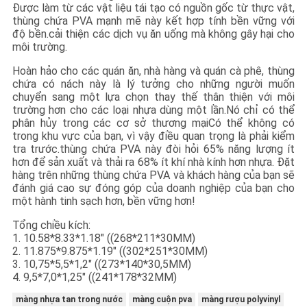
Được làm từ các vật liệu tái tạo có nguồn gốc từ thực vật,
thùng chứa PVA mạnh mẽ này kết hợp tính bền vững với
độ bền.cải thiện các dịch vụ ăn uống mà không gây hại cho
môi trường.
Hoàn hảo cho các quán ăn, nhà hàng và quán cà phê, thùng
chứa có nách này là lý tưởng cho những người muốn
chuyển sang một lựa chọn thay thế thân thiện với môi
trường hơn cho các loại nhựa dùng một lần.Nó chỉ có thể
phân hủy trong các cơ sở thương mạiCó thể không có
trong khu vực của bạn, vì vậy điều quan trọng là phải kiểm
tra trước.thùng chứa PVA này đòi hỏi 65% năng lượng ít
hơn để sản xuất và thải ra 68% ít khí nhà kính hơn nhựa. Đặt
hàng trên những thùng chứa PVA và khách hàng của bạn sẽ
đánh giá cao sự đóng góp của doanh nghiệp của bạn cho
một hành tinh sạch hơn, bền vững hơn!
Tổng chiều kích:
1. 10.58*8.33*1.18" ((268*211*30MM)
2. 11.875*9.875*1.19" ((302*251*30MM)
3. 10,75*5,5*1,2" ((273*140*30,5MM)
4. 9,5*7,0*1,25" ((241*178*32MM)
màng nhựa tan trong nước
màng cuộn pva
màng rượu polyvinyl