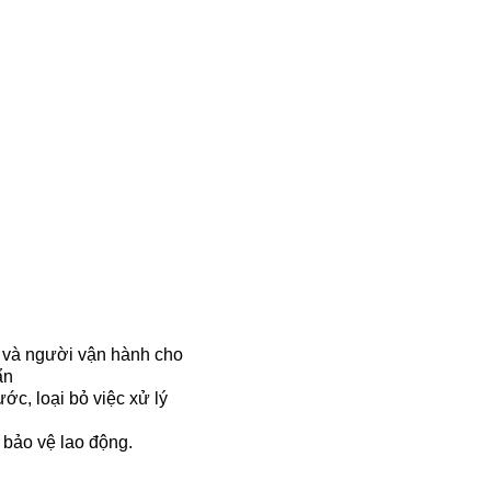
úi và người vận hành cho
ẩn
ước, loại bỏ việc xử lý
 bảo vệ lao động.