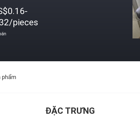
S$0.16-
.32/pieces
 bán
n phẩm
ĐẶC TRƯNG