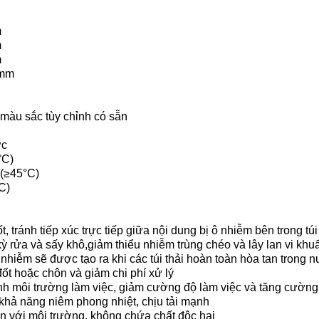
m
m
m
0mm
màu sắc tùy chỉnh có sẵn
ớc
°C)
((≥45°C)
C)
t, tránh tiếp xúc trực tiếp giữa nội dung bị ô nhiễm bên trong t
ỳ rửa và sấy khô,giảm thiểu nhiễm trùng chéo và lây lan vi khu
ô nhiễm sẽ được tạo ra khi các túi thải hoàn toàn hòa tan trong n
ốt hoặc chôn và giảm chi phí xử lý
inh môi trường làm việc, giảm cường độ làm việc và tăng cường
 khả năng niêm phong nhiệt, chịu tải mạnh
iện với môi trường, không chứa chất độc hại