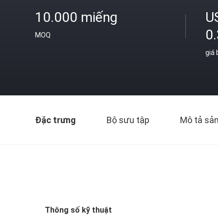
10.000 miếng
U
0
MOQ
giá
Đặc trưng
Bộ sưu tập
Mô tả sả
Thông số kỹ thuật