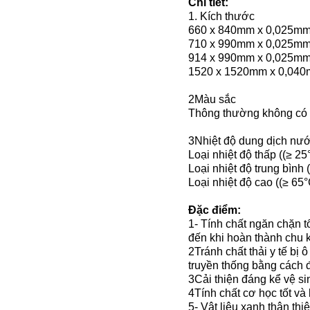
Chi tiết:
1. Kích thước
660 x 840mm x 0,025m
710 x 990mm x 0,025m
914 x 990mm x 0,025m
1520 x 1520mm x 0,04
2Màu sắc
Thông thường không có 
3Nhiệt độ dung dịch nư
Loại nhiệt độ thấp ((≥ 25
Loại nhiệt độ trung bình 
Loại nhiệt độ cao ((≥ 65°
Đặc điểm:
1- Tính chất ngăn chặn tố
đến khi hoàn thành chu k
2Tránh chất thải y tế bị 
truyền thống bằng cách đ
3Cải thiện đáng kể vệ s
4Tính chất cơ học tốt và
5- Vật liệu xanh thân th