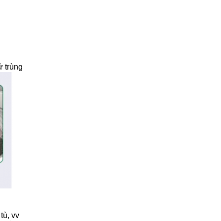
ử trùng
tù, vv