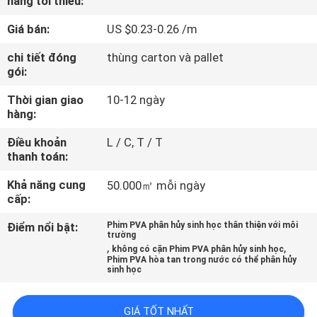
hàng tối thiểu:
QUAN
Giá bán:
US $0.23-0.26 /m
NHÀ
MÁY
chi tiết đóng
thùng carton và pallet
gói:
Thời gian giao
10-12 ngày
KIỂM
hàng:
SOÁT
Điều khoản
L / C, T / T
CHẤT
thanh toán:
LƯỢNG
Khả năng cung
50.000㎡ mỗi ngày
cấp:
TIN
Điểm nổi bật:
Phim PVA phân hủy sinh học thân thiện với môi
trường
TỨC
,
,
không có cặn Phim PVA phân hủy sinh học
Phim PVA hòa tan trong nước có thể phân hủy
sinh học
YÊU
GIÁ TỐT NHẤT