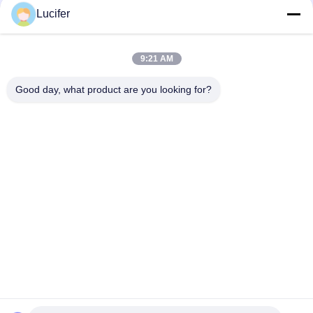
Lucifer
Màng hòa tan trong nước lạnh bền, cuộn màng PVA có độ dày
25-80 Micron
9:21 AM
Bao bì rượu polyvinyl Màng hòa tan trong nước PVA cho túi
đóng gói
Good day, what product are you looking for?
Danh mục phổ biến
Tất cả
các
Phim Hòa Tan Trong 
Phim Phát Hành Hòa 
Nước PVA
Tan Trong Nước
Phim Hòa Tan Trong 
Túi Hòa Tan Trong 
Nước Cho Thêu
Nước PVA
Túi Giặt Hòa Tan 
Vải Không Dệt Hòa 
Trong Nước
Tan Trong Nước
Hạt Giống Hòa Tan 
Màng Nhựa Phân 
Trong Nước PVA
Hủy Sinh Học