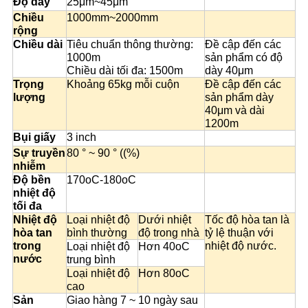
Độ dày
25μm~45μm
Chiều
1000mm~2000mm
rộng
Chiều dài
Tiêu chuẩn thông thường:
Đề cập đến các
1000m
sản phẩm có độ
Chiều dài tối đa: 1500m
dày 40μm
Trọng
Khoảng 65kg mỗi cuộn
Đề cập đến các
lượng
sản phẩm dày
40μm và dài
1200m
Bụi giấy
3 inch
Sự truyền
80 ° ~ 90 ° ((%)
nhiễm
Độ bền
170oC-180oC
nhiệt độ
tối đa
Nhiệt độ
Loại nhiệt độ
Dưới nhiệt
Tốc độ hòa tan là
hòa tan
bình thường
độ trong nhà
tỷ lệ thuận với
trong
nhiệt độ nước.
Loại nhiệt độ
Hơn 40oC
nước
trung bình
Loại nhiệt độ
Hơn 80oC
cao
Sản
Giao hàng 7 ~ 10 ngày sau