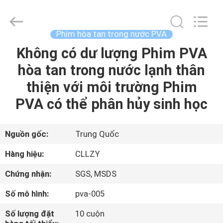
-
2026
Changzhou
Greencradleland
Macromolecule
Phim hòa tan trong nước PVA
Materials
Co.,
Ltd..
Không có dư lượng Phim PVA
NHÀ
All
Rights
hòa tan trong nước lạnh thân
Reserved.
SẢN
thiện với môi trường Phim
PHẨM
PVA có thể phân hủy sinh học
VỀ
Nguồn gốc:
Trung Quốc
CHÚNG
Hàng hiệu:
CLLZY
TÔI
Chứng nhận:
SGS, MSDS
Số mô hình:
pva-005
CHUYẾN
THAM
Số lượng đặt
10 cuộn