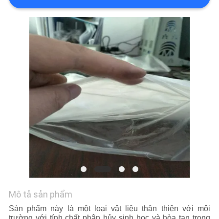
CẦU
ĐẶT
GIÁ
SƠ
ĐỒ
TRANG
WEB
PRIVACY
POLICY
Mô tả sản phẩm
Sản phẩm này là một loại vật liệu thân thiện với môi
trường với tính chất phân hủy sinh học và hòa tan trong