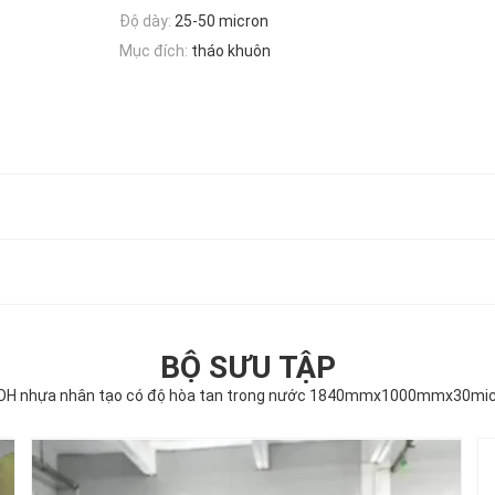
Độ dày:
25-50 micron
Mục đích:
tháo khuôn
BỘ SƯU TẬP
H nhựa nhân tạo có độ hòa tan trong nước 1840mmx1000mmx30mi