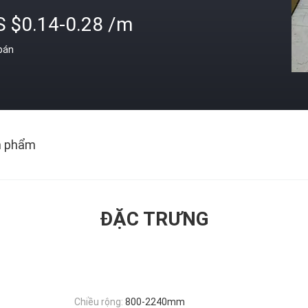
S $0.14-0.28 /m
 bán
n phẩm
ĐẶC TRƯNG
Chiều rộng:
800-2240mm