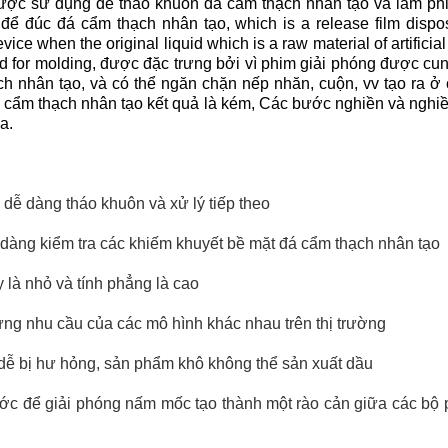
ợc sử dụng để tháo khuôn đá cẩm thạch nhân tạo và làm phim
 để đúc đá cẩm thạch nhân tạo, which is a release film dispo
vice when the original liquid which is a raw material of artificial
d for molding, được đặc trưng bởi vì phim giải phóng được cun
ạch nhân tạo, và có thể ngăn chặn nếp nhăn, cuộn, vv tạo ra ở
 cẩm thạch nhân tạo kết quả là kém, Các bước nghiền và nghi
a.
 dễ dàng tháo khuôn và xử lý tiếp theo
 dàng kiểm tra các khiếm khuyết bề mặt đá cẩm thạch nhân tạo
y là nhỏ và tính phẳng là cao
 ứng nhu cầu của các mô hình khác nhau trên thị trường
g dễ bị hư hỏng, sản phẩm khô không thể sản xuất dầu
ước để giải phóng nấm mốc tạo thành một rào cản giữa các b