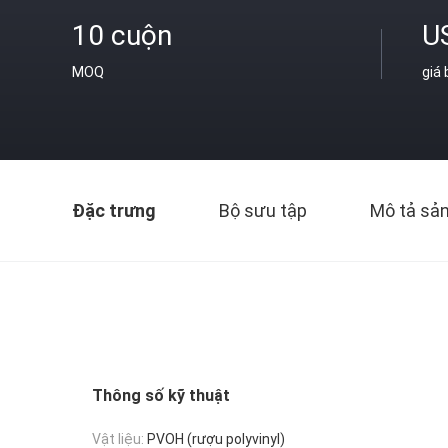
10 cuộn
U
MOQ
giá
Đặc trưng
Bộ sưu tập
Mô tả sả
Thông số kỹ thuật
Vật liệu:
PVOH (rượu polyvinyl)