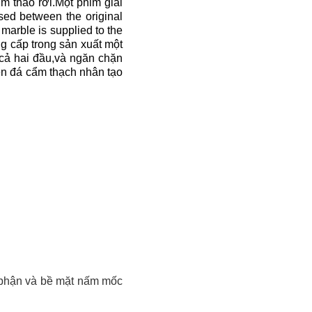
 tháo rời.Một phim giải
sed between the original
 marble is supplied to the
g cấp trong sản xuất một
 cả hai đầu,và ngăn chặn
ền đá cẩm thạch nhân tạo
ộ phận và bề mặt nấm mốc