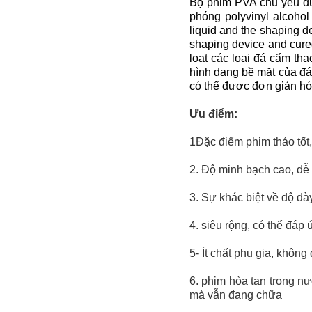
Bộ phim PVA chủ yếu đư
phóng polyvinyl alcohol
liquid and the shaping de
shaping device and cure
loạt các loại đá cẩm th
hình dạng bề mặt của đá
có thể được đơn giản hó
Ưu điểm:
1Đặc điểm phim tháo tốt,
2. Độ minh bạch cao, dễ
3. Sự khác biệt về độ dà
4. siêu rộng, có thể đáp
5- Ít chất phụ gia, khôn
6. phim hòa tan trong n
mà vẫn đang chữa