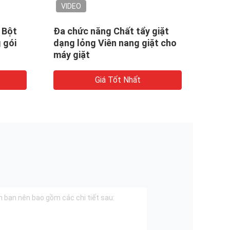
VIDEO
VID
 Bột
Đa chức năng Chất tẩy giặt
Thân
 gói
dạng lỏng Viên nang giặt cho
Polyv
máy giặt
bao 
Giá Tốt Nhất