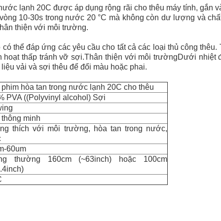
nước lạnh 20C được áp dụng rộng rãi cho thêu máy tính, gắn v
 vòng 10-30s trong nước 20 °C mà không còn dư lượng và chất
thân thiện với môi trường.
 có thể đáp ứng các yêu cầu cho tất cả các loại thủ công thêu. T
h hoạt thấp tránh vỡ sợi.Thân thiện với môi trườngDưới nhiệt
 liệu vải và sợi thêu để đổi màu hoặc phai.
phim hòa tan trong nước lạnh 20C cho thêu
 PVA ((Polyvinyl alcohol) Sợi
wing
 thông minh
g thích với môi trường, hòa tan trong nước,
c
m-60um
ng thường 160cm (~63inch) hoặc 100cm
.4inch)
C