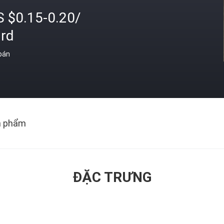
S $0.15-0.20/
ard
 bán
n phẩm
ĐẶC TRƯNG