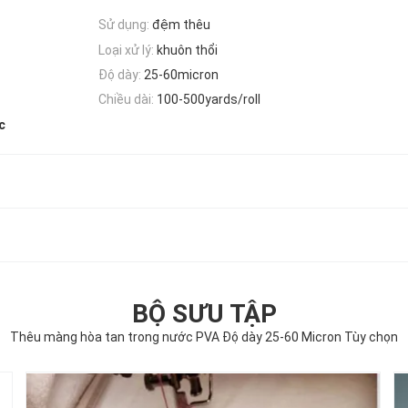
Sử dụng:
đệm thêu
Loại xử lý:
khuôn thổi
Độ dày:
25-60micron
Chiều dài:
100-500yards/roll
c
BỘ SƯU TẬP
Thêu màng hòa tan trong nước PVA Độ dày 25-60 Micron Tùy chọn