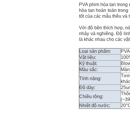
PVA phim hòa tan trong 
hòa tan hoàn toàn trong
tốt của các mẫu thêu và 
Với độ bền thích hợp, nó
nhảy và nghiêng. Độ lin
là khác nhau cho các vật
Loại sản phẩm:
PVA 
Vật liệu:
100%
Kỹ thuật:
Blo
Màu sắc:
Màn
Tươn
Tính năng:
khá
Độ dày:
25u
Thô
Chiều rộng:
(~39
Nhiệt độ nước:
20°