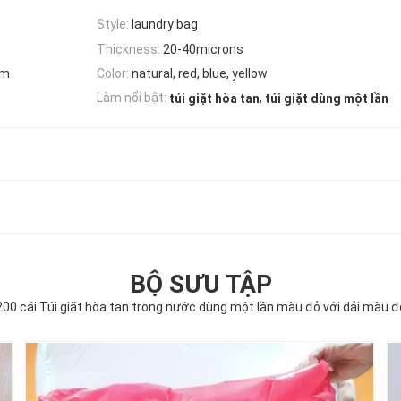
Style:
laundry bag
Thickness:
20-40microns
mm
Color:
natural, red, blue, yellow
,
Làm nổi bật:
túi giặt hòa tan
túi giặt dùng một lần
BỘ SƯU TẬP
200 cái Túi giặt hòa tan trong nước dùng một lần màu đỏ với dải màu đ