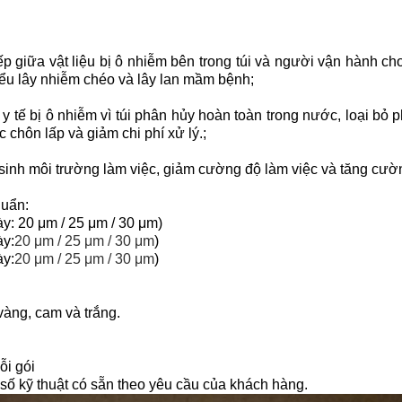
 tiếp giữa vật liệu bị ô nhiễm bên trong túi và người vận hành c
thiểu lây nhiễm chéo và lây lan mầm bệnh;
ải y tế bị ô nhiễm vì túi phân hủy hoàn toàn trong nước, loại b
 chôn lấp và giảm chi phí xử lý.;
ệ sinh môi trường làm việc, giảm cường độ làm việc và tăng cườ
huẩn:
: 20 μm / 25 μm / 30 μm)
y:
20 μm / 25 μm / 30 μm
)
y:
20 μm / 25 μm / 30 μm
)
vàng, cam và trắng.
ỗi gói
số kỹ thuật có sẵn theo yêu cầu của khách hàng.