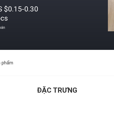
S $0.15-0.30
pcs
 bán
n phẩm
ĐẶC TRƯNG