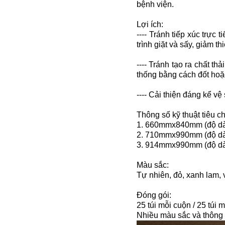
bệnh viện.
Lợi ích:
---- Tránh tiếp xúc trực
trình giặt và sấy, giảm 
---- Tránh tạo ra chất th
thống bằng cách đốt hoặc
---- Cải thiện đáng kể v
Thông số kỹ thuật tiêu c
1. 660mmx840mm (độ dày
2. 710mmx990mm (độ dà
3. 914mmx990mm (độ dà
Màu sắc:
Tự nhiên, đỏ, xanh lam, 
Đóng gói:
25 túi mỗi cuộn / 25 túi m
Nhiều màu sắc và thông 